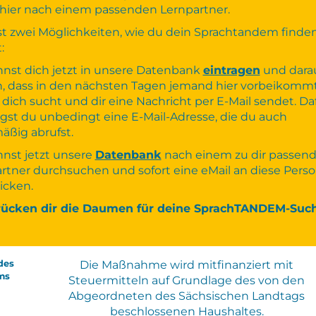
hier nach einem passenden Lernpartner.
t zwei Möglichkeiten, wie du dein Sprachtandem finde
:
nst dich jetzt in unsere Datenbank
eintragen
und dara
, dass in den nächsten Tagen jemand hier vorbeikommt
dich sucht und dir eine Nachricht per E-Mail sendet. Da
gst du unbedingt eine E-Mail-Adresse, die du auch
äßig abrufst.
nst jetzt unsere
Datenbank
nach einem zu dir passen
rtner durchsuchen und sofort eine eMail an diese Pers
icken.
rücken dir die Daumen für deine SprachTANDEM-Such
des
Die Maßnahme wird mitfinanziert mit
ms
Steuermitteln auf Grundlage des von den
Abgeordneten des Sächsischen Landtags
beschlossenen Haushaltes.