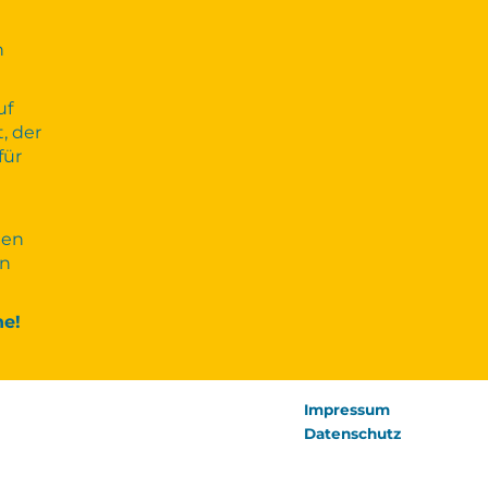
n
uf
, der
für
den
on
e!
Impressum
Datenschutz