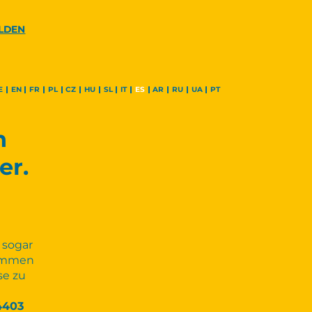
LDEN
E
EN
FR
PL
CZ
HU
SL
IT
ES
AR
RU
UA
PT
n
er.
 sogar
timmen
se zu
4403