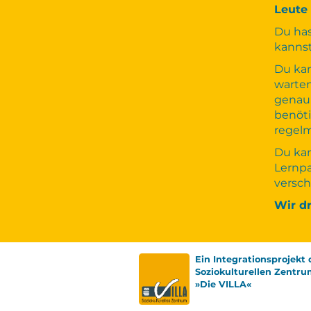
Leute
Du has
kannst
Du kan
warten
genau 
benöti
regelm
Du kan
Lernpa
versch
Wir d
Ein Integrationsprojekt 
Soziokulturellen Zentru
»Die VILLA«